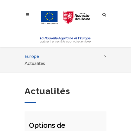
Aller à la navigation
Aller à la recherche
Aller au contenu
Europe
Fil
Actualités
d'Ariane
Actualités
Options de