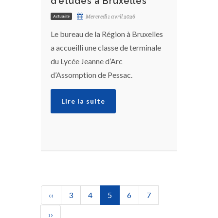
d’études à Bruxelles
Mercredi 1 avril 2026
Actualité
Le bureau de la Région à Bruxelles
a accueilli une classe de terminale
du Lycée Jeanne d’Arc
d’Assomption de Pessac.
Lire la suite
Pagination
Page
‹‹
Page
3
Page
4
Page
5
Page
6
Page
7
précédente
actuelle
Page
››