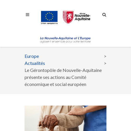
Aller à la navigation
Aller à la recherche
Aller au contenu
Europe
Fil
Actualités
d'Ariane
Le Gérontopôle de Nouvelle-Aquitaine
présente ses actions au Comité
économique et social européen