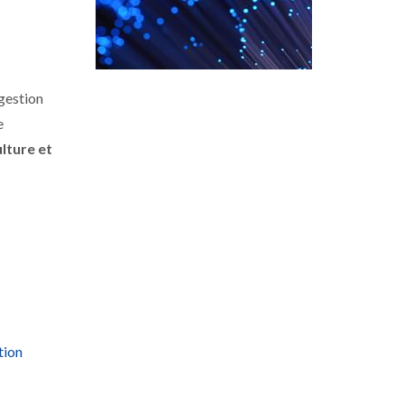
gestion
e
ulture et
tion