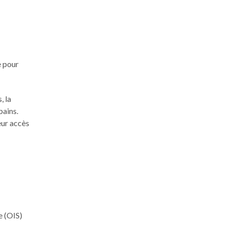
e pour
, la
bains.
eur accès
e (OIS)