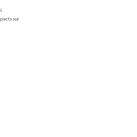
l.
mpacts sur