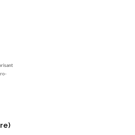
orisant
gro-
re)