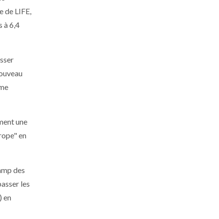
e de LIFE,
 à 6,4
isser
nouveau
mme
ement une
rope" en
camp des
passer les
) en