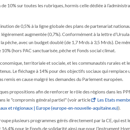
 10% sur toutes les rubriques, hormis celle dédiée à l’administrat
inution de 0,5% à la ligne globale des plans de partenariat nationa
st légèrement augmentée (0,7%). Conformément à la lettre d’Ursula
e à la pêche, avec un budget doublé (de 1,7 Mrds à 3,5 Mrds). De mêm
e 10% (hors PAC sanctuarisée, pêche et Fonds social climat.
onomique, territoriale et sociale, et les communautés rurales et le
tenus. Le fléchage à 14% pour des objectifs sociaux qui remplace u
pas remis en cause malgré les demandes du Parlement européen.
ues propositions afin de renforcer le rôle des régions dans les P
ans le "compromis général partiel" (voir article
Les Etats memb
onaux et régionaux | Europe (europe-en-nouvelle-aquitaine.eu)
).
egroupe plusieurs programmes gérés directement par la CE, qui est l
nt 16,4% pour le Fonds de solidarité ainsi que pour l’instrument Ho