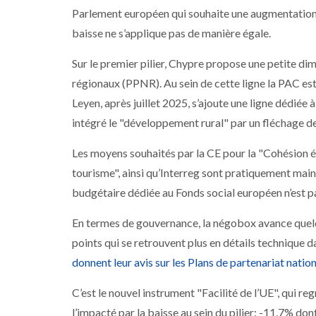
Parlement européen qui souhaite une augmentation de
baisse ne s’applique pas de manière égale.
Sur le premier pilier, Chypre propose une petite dim
régionaux (PPNR). Au sein de cette ligne la PAC e
Leyen, après juillet 2025, s’ajoute une ligne dédié
intégré le "développement rural" par un fléchage d
Les moyens souhaités par la CE pour la "Cohésion éc
tourisme", ainsi qu’Interreg sont pratiquement main
budgétaire dédiée au Fonds social européen n’est 
En termes de gouvernance, la négobox avance quelq
points qui se retrouvent plus en détails technique d
donnent leur avis sur les Plans de partenariat nati
C’est le nouvel instrument "Facilité de l’UE", qui r
l’impacté par la baisse au sein du pilier: -11,7% do