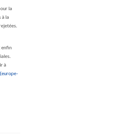
our la
 à la
rejetées.
 enfin
iales.
r à
 (europe-