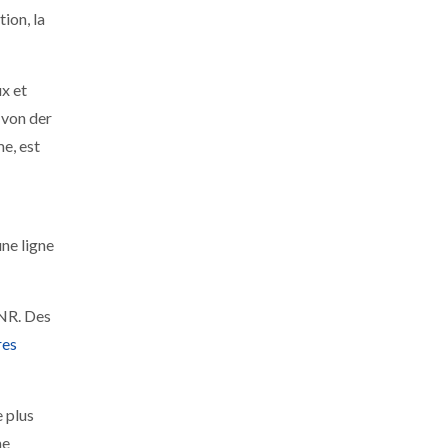
ion, la
ux et
 von der
e, est
ne ligne
PNR. Des
res
e plus
me