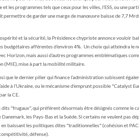
e et les programmes tels que ceux pour les villes, l’ESS, ou une parti
 doit permettre de garder une marge de manœuvre baisse de 7,7 Mrds
rospérité et la sécurité, la Présidence chypriote annonce vouloir ba
nes budgétaires afférentes d’environ 4%. Un choix qui atteindra le 
 avec Horizon, mais aussi d’autres programmes emblématiques co
(MIE), mise à part la mobilité militaire.
nsi que le dernier pilier qui finance l’administration subissent égal
aide à l’Ukraine, ou le mécanisme d’emprunt possible "Catalyst Eu
par la CE.
ys dits "frugaux", qui préfèrent désormais être désignés comme le 
e Danemark, les Pays-Bas et la Suède. Si certains ne veulent pas dé
 en baissant les politiques dites "traditionnelles" (cohésion et PAC
 compétitivité, défense).