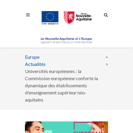
Aller à la navigation
Aller à la recherche
Aller au contenu
Europe
Fil
Actualités
d'Ariane
Universités européennes : la
Commission européenne conforte la
dynamique des établissements
d'enseignement supérieur néo-
aquitains