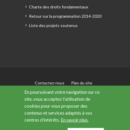
Charte des droits fondamentaux
Retour sur la programmation 2014-2020
Liste des projets soutenus
Contactez-nous
Plan du site
Mentions légales
En poursuivant votre navigation sur ce
Accessibilité : non conforme
site, vous acceptez l’utilisation de
Données personnelles
cookies pour vous proposer des
contenus et services adaptés à vos
centres d’intérêts.
En savoir plus.
Ce site a été financé avec le soutien de l’Union
européenne