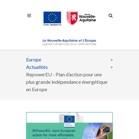
Aller à la navigation
Aller à la recherche
Aller au contenu
Europe
Fil
Actualités
d'Ariane
RepowerEU - Plan d’action pour une
plus grande indépendance énergétique
en Europe