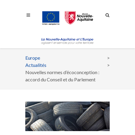
Aller à la navigation
Aller à la recherche
Aller au contenu
Europe
Fil
Actualités
d'Ariane
Nouvelles normes d’écoconception :
accord du Conseil et du Parlement