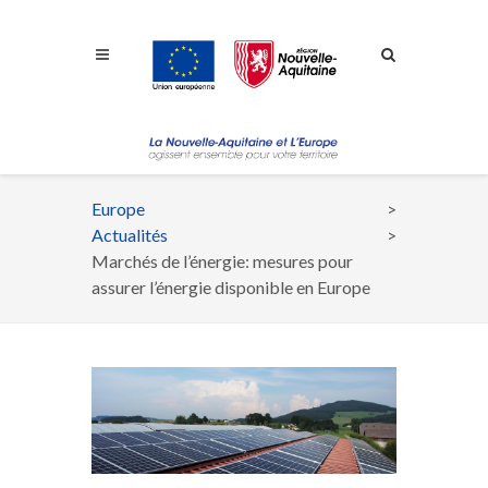
Aller à la navigation
Aller à la recherche
Aller au contenu
Europe
Fil
Actualités
d'Ariane
Marchés de l’énergie: mesures pour
assurer l’énergie disponible en Europe