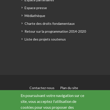
Espace presse
Médiathèque
Charte des droits fondamentaux
Retour sur la programmation 2014-2020
Liste des projets soutenus
Contactez-nous
Plan du site
Mentions légales
En poursuivant votre navigation sur ce
Accessibilité : non conforme
site, vous acceptez l’utilisation de
Données personnelles
cookies pour vous proposer des