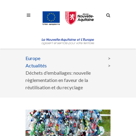
Aller à la navigation
Aller à la recherche
Aller au contenu
Europe
Fil
Actualités
d'Ariane
Déchets d'emballages: nouvelle
règlementation en faveur de la
réutilisation et du recyclage