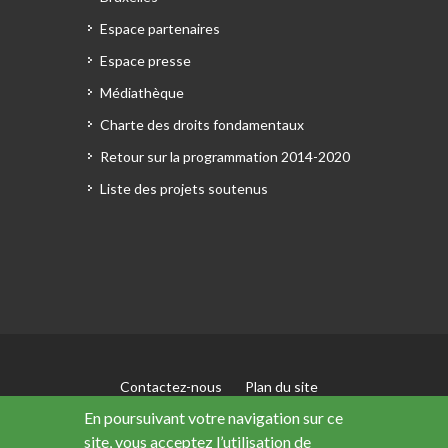
Espace partenaires
Espace presse
Médiathèque
Charte des droits fondamentaux
Retour sur la programmation 2014-2020
Liste des projets soutenus
Contactez-nous
Plan du site
Mentions légales
En poursuivant votre navigation sur ce
Accessibilité : non conforme
site, vous acceptez l’utilisation de