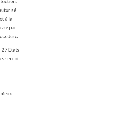
tection.
autorisé
et à la
uvre par
procédure.
s 27 Etats
es seront
 mieux