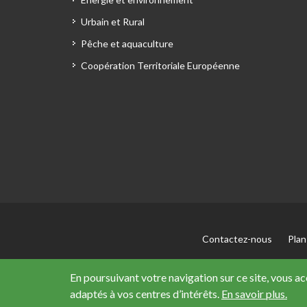
Urbain et Rural
Pêche et aquaculture
Coopération Territoriale Européenne
Contactez-nous
Plan
En poursuivant votre navigation sur ce site, vous a
adaptés à vos centres d’intérêts.
En savoir plus.