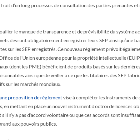
ruit d’un long processus de consultation des parties prenantes et
 pallier le manque de transparence et de prévisibilité du système ac
evets devront obligatoirement enregistrer leurs SEP ainsi qu’une b
tes sur les SEP enregistrés. Ce nouveau règlement prévoit égaleme
Office de l’Union européenne pour la propriété intellectuelle (EUIPO
finaux (dont les PME) bénéficient de produits basés sur les dernière
isonnables ainsi que de veiller à ce que les titulaires des SEP fabri
ifs sur les marchés mondiaux.
une proposition de règlement
vise à compléter les instruments de 
s, en mettant en place un nouvel instrument d’octroi de licences ob
et s’il n’y a pas d’accord volontaire ou que ces accords sont insuffisa
aranti aux pouvoirs publics.