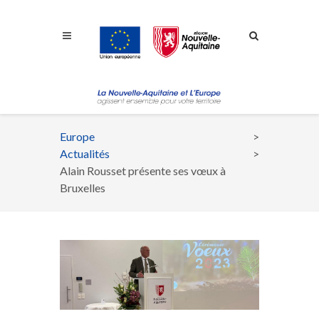
Aller à la navigation
Aller à la recherche
Aller au contenu
Europe
Fil
Actualités
d'Ariane
Alain Rousset présente ses vœux à
Bruxelles