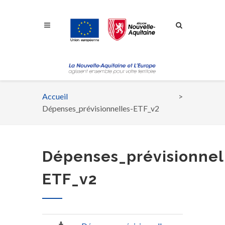
Aller à la navigation
Aller à la recherche
Aller au contenu
Accueil
Fil
Dépenses_prévisionnelles-ETF_v2
d'Ariane
Dépenses_prévisionnel
ETF_v2