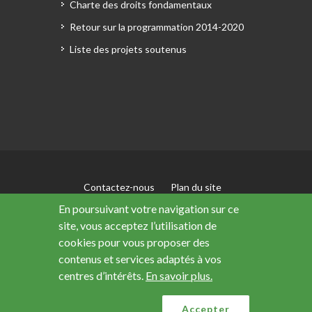
Charte des droits fondamentaux
Retour sur la programmation 2014-2020
Liste des projets soutenus
Contactez-nous
Plan du site
Mentions légales
En poursuivant votre navigation sur ce
Accessibilité : non conforme
site, vous acceptez l’utilisation de
Données personnelles
cookies pour vous proposer des
contenus et services adaptés à vos
centres d’intérêts.
En savoir plus.
Ce site a été financé avec le soutien de l’Union
européenne
Accepter