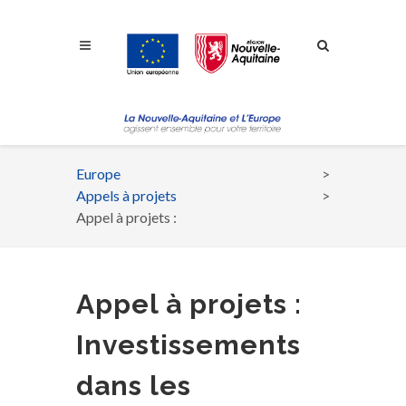
Aller à la navigation
Aller à la recherche
Aller au contenu
Europe
Fil
Appels à projets
d'Ariane
Appel à projets :
Appel à projets :
Investissements
dans les