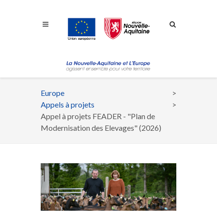
Aller à la navigation
Aller à la recherche
Aller au contenu
Europe
Fil
Appels à projets
d'Ariane
Appel à projets FEADER - "Plan de
Modernisation des Elevages" (2026)