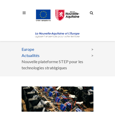
Aller à la navigation
Aller à la recherche
Aller au contenu
Europe
Fil
Actualités
d'Ariane
Nouvelle plateforme STEP pour les
technologies stratégiques