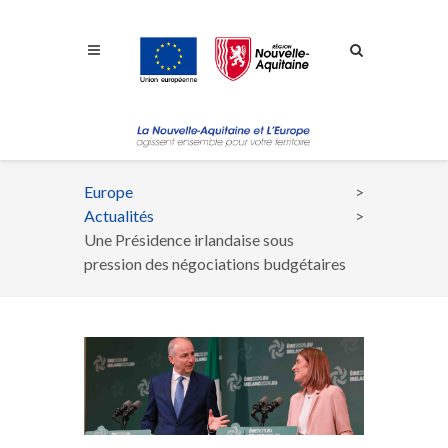
Aller à la navigation
Aller à la recherche
Aller au contenu
Europe
Fil
Actualités
d'Ariane
Une Présidence irlandaise sous
pression des négociations budgétaires