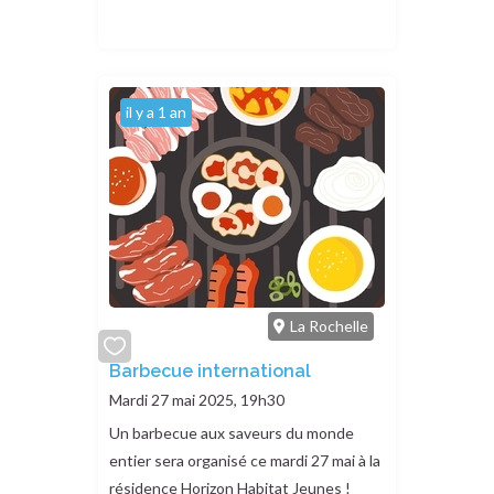
il y a 1 an
La Rochelle
add
Barbecue international
or
Mardi 27 mai 2025, 19h30
remove
Un barbecue aux saveurs du monde
entier sera organisé ce mardi 27 mai à la
résidence Horizon Habitat Jeunes !