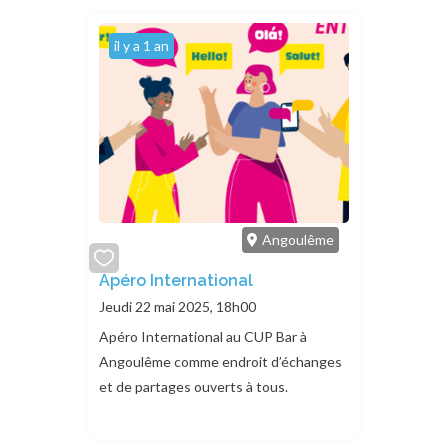
il y a 1 an
Angoulême
add
Apéro International
or
Jeudi 22 mai 2025, 18h00
remove
Apéro International au CUP Bar à
Angoulême comme endroit d’échanges
et de partages ouverts à tous.