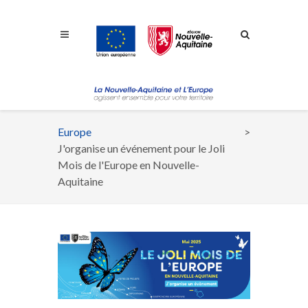
Aller à la navigation
Aller à la recherche
Aller au contenu
Europe
Fil
J'organise un événement pour le Joli
d'Ariane
Mois de l'Europe en Nouvelle-
Aquitaine