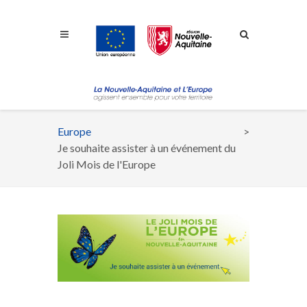
Aller à la navigation
Aller à la recherche
Aller au contenu
Europe
Fil
Je souhaite assister à un événement du
d'Ariane
Joli Mois de l'Europe