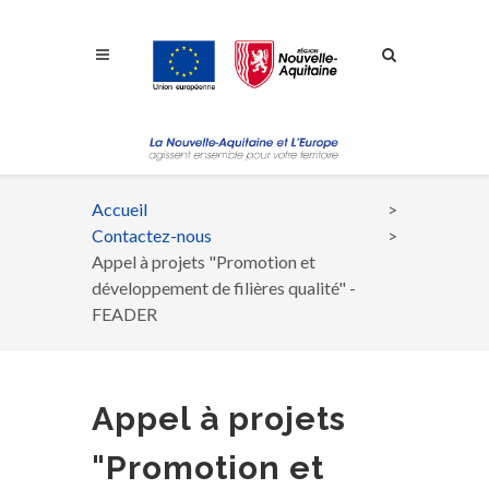
Aller à la navigation
Aller à la recherche
Aller au contenu
Accueil
Fil
Contactez-nous
d'Ariane
Appel à projets "Promotion et
développement de filières qualité" -
FEADER
Appel à projets
"Promotion et