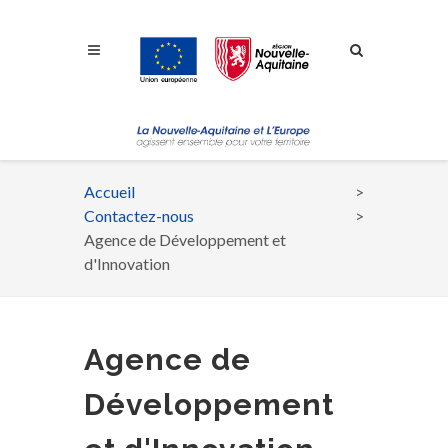
Aller à la navigation
Aller à la recherche
Aller au contenu
Accueil
Fil
Contactez-nous
d'Ariane
Agence de Développement et
d'Innovation
Agence de
Développement