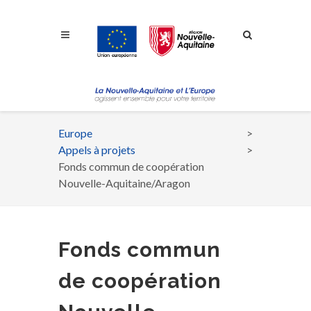
Aller à la navigation
Aller à la recherche
Aller au contenu
Europe
Fil
Appels à projets
d'Ariane
Fonds commun de coopération
Nouvelle-Aquitaine/Aragon
Fonds commun
de coopération