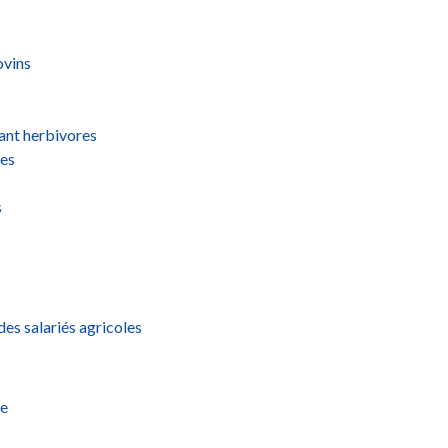
ovins
ant herbivores
ues
s
es salariés agricoles
xe