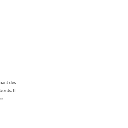
enant des
ords. Il
ce