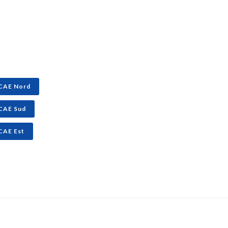
CAE Nord
CAE Sud
CAE Est