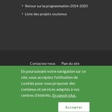
Retour sur la programmation 2014-2020
Liste des projets soutenus
Contactez-nous
Plan du site
Mentions légales
En poursuivant votre navigation sur ce
Accessibilité : non conforme
site, vous acceptez l’utilisation de
Données personnelles
cookies pour vous proposer des
contenus et services adaptés à vos
centres d’intérêts.
En savoir plus.
Ce site a été financé avec le soutien de l’Union
européenne
Accepter