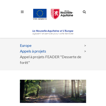
Aller à la navigation
Aller à la recherche
Aller au contenu
Europe
Fil
Appels à projets
d'Ariane
Appel à projets FEADER "Desserte de
forêt"