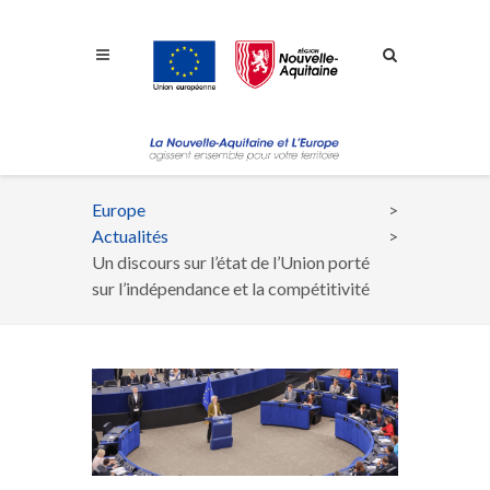
Aller à la navigation
Aller à la recherche
Aller au contenu
Europe
Fil
Actualités
d'Ariane
Un discours sur l’état de l’Union porté
sur l’indépendance et la compétitivité