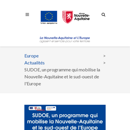
Aller à la navigation
Aller à la recherche
Aller au contenu
Europe
Fil
Actualités
d'Ariane
SUDOE, un programme qui mobilise la
Nouvelle-Aquitaine et le sud-ouest de
l'Europe