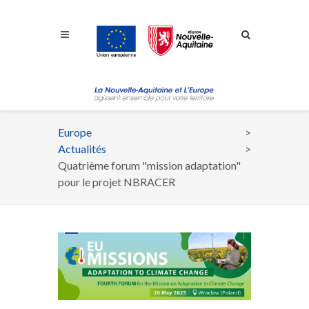
Aller à la navigation
Aller à la recherche
Aller au contenu
Europe
Fil
Actualités
d'Ariane
Quatrième forum "mission adaptation"
pour le projet NBRACER