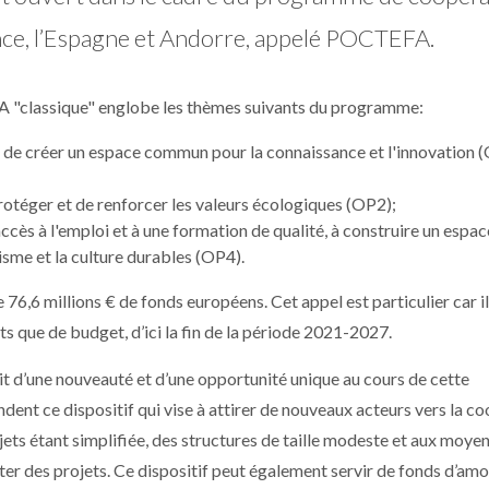
ance, l’Espagne et Andorre, appelé POCTEFA.
A "classique" englobe les thèmes suivants du programme:
if de créer un espace commun pour la connaissance et l'innovation 
rotéger et de renforcer les valeurs écologiques (OP2);
’accès à l'emploi et à une formation de qualité, à construire un espac
isme et la culture durables (OP4).
 76,6 millions € de fonds européens. Cet appel est particulier car il
ts que de budget, d’ici la fin de la période 2021-2027.
agit d’une nouveauté et d’une opportunité unique au cours de cette
t ce dispositif qui vise à attirer de nouveaux acteurs vers la c
ojets étant simplifiée, des structures de taille modeste et aux moye
rter des projets. Ce dispositif peut également servir de fonds d’am