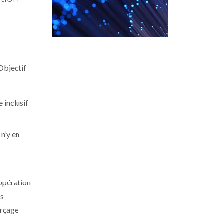
(Objectif
e inclusif
 n’y en
oopération
ns
orçage