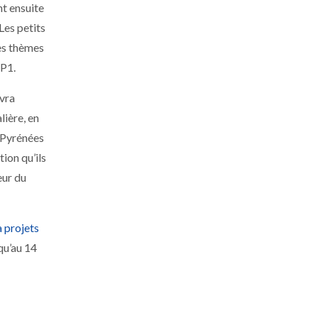
nt ensuite
Les petits
les thèmes
OP1.
evra
lière, en
x Pyrénées
ion qu’ils
eur du
 projets
squ’au 14