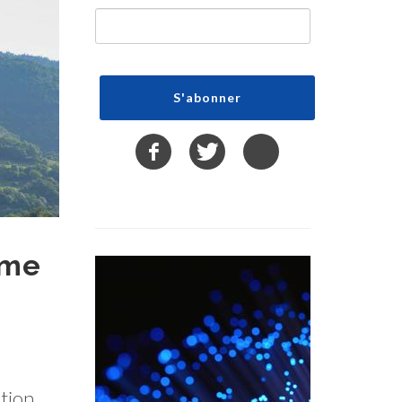
mme
ation