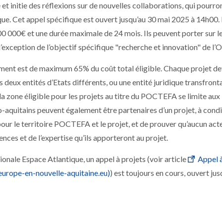
t initie des réflexions sur de nouvelles collaborations, qui pourro
. Cet appel spécifique est ouvert jusqu’au 30 mai 2025 à 14h00. 
00 000€ et une durée maximale de 24 mois. Ils peuvent porter sur 
ception de l’objectif spécifique "recherche et innovation" de l’
cement est de maximum 65% du coût total éligible. Chaque projet d
eux entités d’Etats différents, ou une entité juridique transfronta
la zone éligible pour les projets au titre du POCTEFA se limite au
aquitains peuvent également être partenaires d’un projet, à condit
pour le territoire POCTEFA et le projet, et de prouver qu’aucun act
es et de l’expertise qu’ils apporteront au projet.
ale Espace Atlantique, un appel à projets (voir article
Appel à
europe-en-nouvelle-aquitaine.eu)
) est toujours en cours, ouvert ju