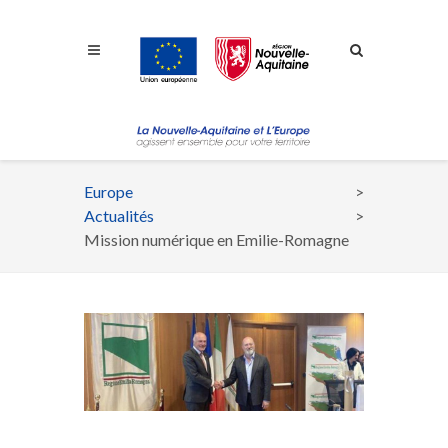
Aller à la navigation
Aller à la recherche
Aller au contenu
Europe
Fil
Actualités
d'Ariane
Mission numérique en Emilie-Romagne