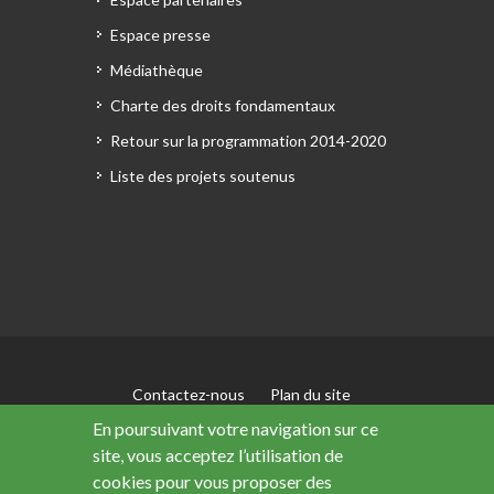
Espace presse
Médiathèque
Charte des droits fondamentaux
Retour sur la programmation 2014-2020
Liste des projets soutenus
Contactez-nous
Plan du site
Mentions légales
En poursuivant votre navigation sur ce
Accessibilité : non conforme
site, vous acceptez l’utilisation de
Données personnelles
cookies pour vous proposer des