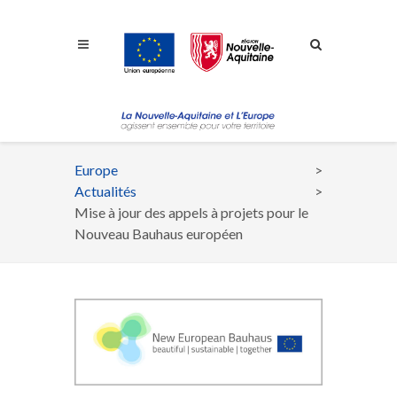
Aller à la navigation
Aller à la recherche
Aller au contenu
Europe
Fil
Actualités
d'Ariane
Mise à jour des appels à projets pour le
Nouveau Bauhaus européen