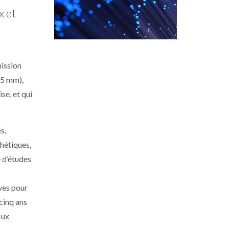
x et
ission
 5 mm),
se, et qui
s,
thétiques,
 d’études
ves pour
 cinq ans
lux