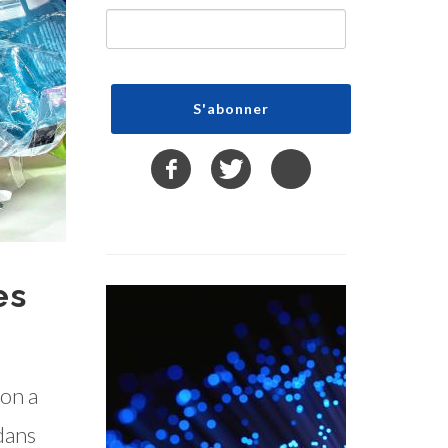
es
ion a
dans