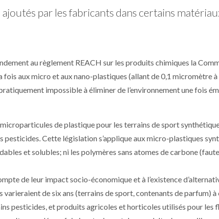
ajoutés par les fabricants dans certains matériau
mendement au règlement REACH sur les produits chimiques la Comm
a fois aux micro et aux nano-plastiques (allant de 0,1 micromètre à
pratiquement impossible à éliminer de l’environnement une fois émi
 microparticules de plastique pour les terrains de sport synthétique
s pesticides. Cette législation s’applique aux micro-plastiques syn
dables et solubles; ni les polymères sans atomes de carbone (faute
ompte de leur impact socio-économique et à l’existence d’alternati
s varieraient de six ans (terrains de sport, contenants de parfum) à
ains pesticides, et produits agricoles et horticoles utilisés pour les f