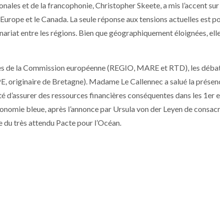
onales et de la francophonie, Christopher Skeete, a mis l’accent sur
urope et le Canada. La seule réponse aux tensions actuelles est pou
ariat entre les régions. Bien que géographiquement éloignées, ell
ales de la Commission européenne (REGIO, MARE et RTD), les débat
PE, originaire de Bretagne). Madame Le Callennec a salué la présen
é d’assurer des ressources financières conséquentes dans les 1er e
’économie bleue, après l’annonce par Ursula von der Leyen de consac
re du très attendu Pacte pour l’Océan.