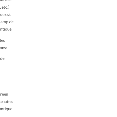
 etc.)
que est
champ de
antique.
des
ions:
 de
Green
tenaires
antique.