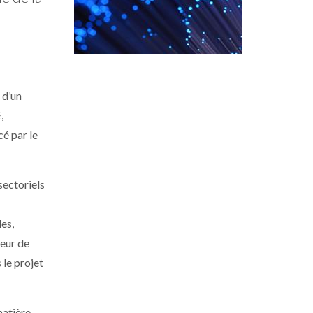
 d’un
,
cé par le
sectoriels
es,
teur de
 le projet
matière