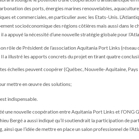
rbonation des ports, énergies marines renouvelables, aquaculture,
ues et commerciales, en particulier avec les Etats-Unis. L’Atlanti
loppement socioéconomique des régions côtières mais aussi dans le 
 il a appuyé la nécessité d’une nouvelle stratégie globale pour l’Atl
son rôle de Président de l’association Aquitania Port Links (réseau 
 a illustré les apports concrets du projet en tirant quatre conclus
entes échelles peuvent coopérer (Québec, Nouvelle-Aquitaine, Pays
our mettre en œuvre des solutions;
est indispensable.
réé une nouvelle coopération entre Aquitania Port Links et l’ONG 
ieu Bergé a aussi indiqué qu’il soutiendrait la participation de par
ainsi que l’idée de mettre en place un salon professionnel de l’Atl