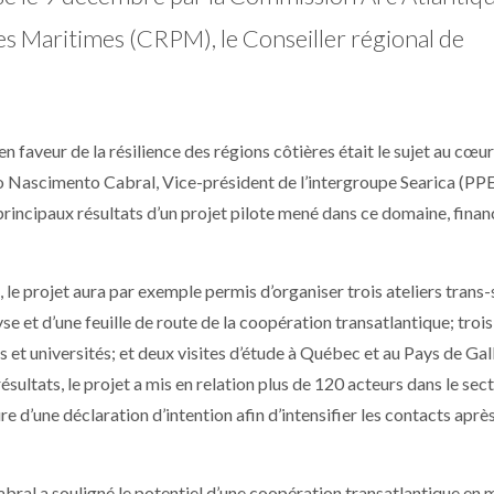
 Maritimes (CRPM), le Conseiller régional de
 faveur de la résilience des régions côtières était le sujet au cœur
o Nascimento Cabral, Vice-président de l’intergroupe Searica (PPE
principaux résultats d’un projet pilote mené dans ce domaine, finan
le projet aura par exemple permis d’organiser trois ateliers trans-
yse et d’une feuille de route de la coopération transatlantique; trois
 et universités; et deux visites d’étude à Québec et au Pays de Gall
sultats, le projet a mis en relation plus de 120 acteurs dans le sec
e d’une déclaration d’intention afin d’intensifier les contacts après
ral a souligné le potentiel d’une coopération transatlantique en 