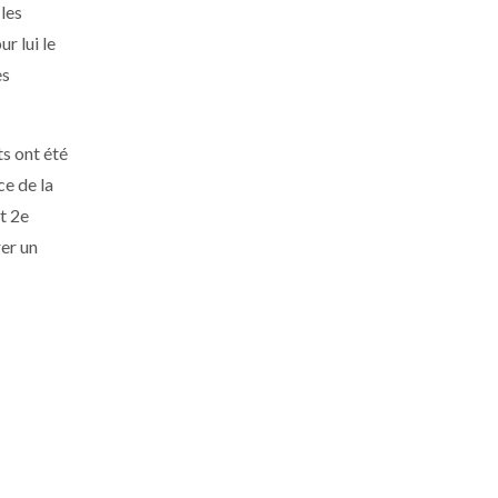
 les
r lui le
es
s ont été
ce de la
t 2e
rer un