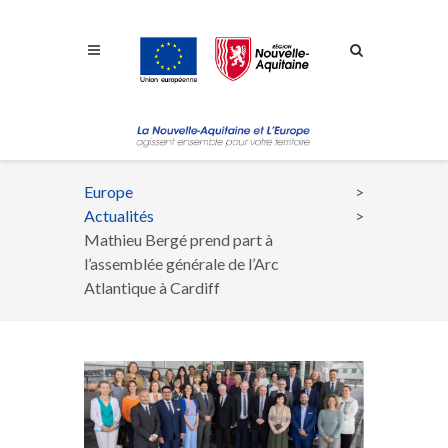
Aller à la navigation
Aller à la recherche
Aller au contenu
Europe
Fil
Actualités
d'Ariane
Mathieu Bergé prend part à
l’assemblée générale de l’Arc
Atlantique à Cardiff