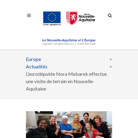
Aller à la navigation
Aller à la recherche
Aller au contenu
Europe
Fil
Actualités
d'Ariane
L’eurodéputée Nora Mebarek effectue
une visite de terrain en Nouvelle-
Aquitaine