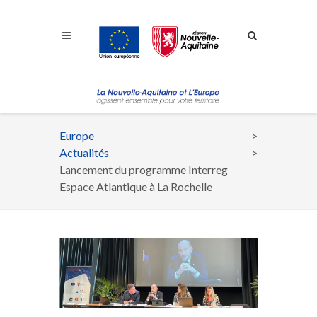
Aller à la navigation
Aller à la recherche
Aller au contenu
Europe
Fil
Actualités
d'Ariane
Lancement du programme Interreg
Espace Atlantique à La Rochelle