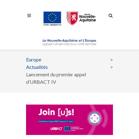
Aller à la navigation
Aller à la recherche
Aller au contenu
Europe
Fil
Actualités
d'Ariane
Lancement du premier appel
d’URBACT IV