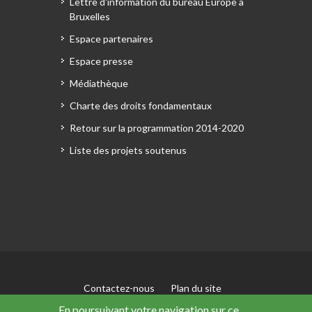
Lettre d'information du bureau Europe à
Bruxelles
Espace partenaires
Espace presse
Médiathèque
Charte des droits fondamentaux
Retour sur la programmation 2014-2020
Liste des projets soutenus
Contactez-nous
Plan du site
Mentions légales
En poursuivant votre navigation sur ce