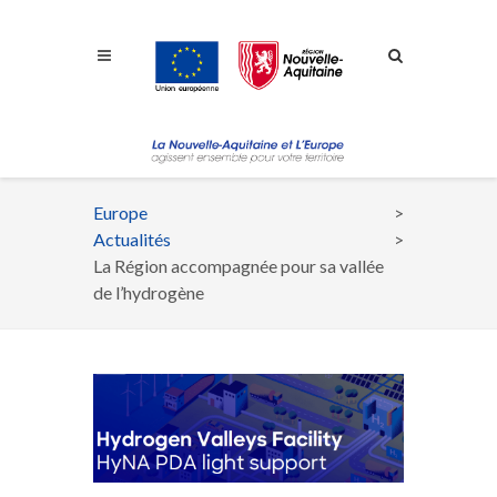
Aller à la navigation
Aller à la recherche
Aller au contenu
Europe
Fil
Actualités
d'Ariane
La Région accompagnée pour sa vallée
de l’hydrogène