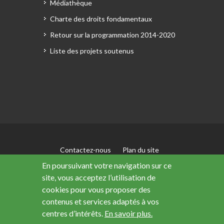
Médiathèque
Charte des droits fondamentaux
Retour sur la programmation 2014-2020
Liste des projets soutenus
Contactez-nous
Plan du site
Mentions légales
En poursuivant votre navigation sur ce
Accessibilité : non conforme
site, vous acceptez l’utilisation de
Données personnelles
cookies pour vous proposer des
contenus et services adaptés à vos
centres d’intérêts.
En savoir plus.
Ce site a été financé avec le soutien de l’Union