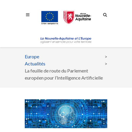
Aller à la navigation
Aller à la recherche
Aller au contenu
Europe
Fil
Actualités
d'Ariane
La feuille de route du Parlement
européen pour l’Intelligence Artificielle