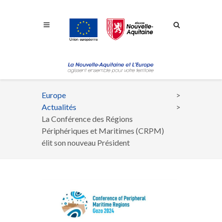
Aller à la navigation
Aller à la recherche
Aller au contenu
Europe
Fil
Actualités
d'Ariane
La Conférence des Régions
Périphériques et Maritimes (CRPM)
élit son nouveau Président