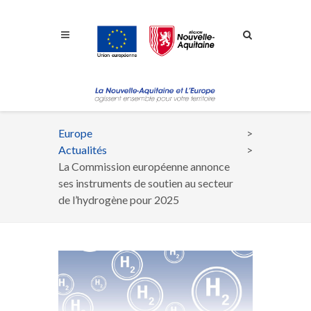
Aller à la navigation
Aller à la recherche
Aller au contenu
Europe
Fil
Actualités
d'Ariane
La Commission européenne annonce
ses instruments de soutien au secteur
de l’hydrogène pour 2025