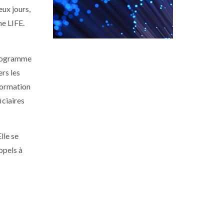
eux jours,
me LIFE.
 programme
ers les
nformation
iciaires
lle se
ppels à