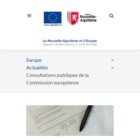
Aller à la navigation
Aller à la recherche
Aller au contenu
Europe
Fil
Actualités
d'Ariane
Consultations publiques de la
Commission européenne