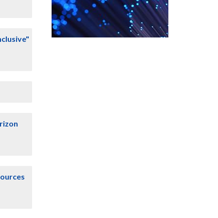
nclusive"
orizon
sources