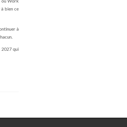
WP ou Work
 à bien ce
ontinuer à
chacun.
n 2027 qui