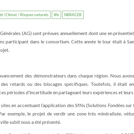
té /Climat / Risques naturels
life
NBRACER
énérales (AG) sont prévues annuellement dont une en présentie
ons participant dans le consortium. Cette année le tour était à Sa
ojet.
 l’avancement des démonstrateurs dans chaque région. Nous avon
es retards ou des blocages spécifiques. Toutefois, il était en
es périodes d'incertitude en partageant leurs expériences et leurs 
s sites en accentuant l’application des SfNs (Solutions Fondées sur 
 Par exemple, le projet de verdir une zone très minéralisée, vétu
ville subit nous a été présenté.