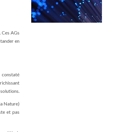
l. Ces AGs
ntander en
s constaté
richissant
solutions.
la Nature)
ste et pas