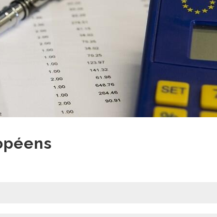
ropéens