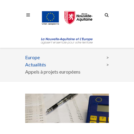
Aller à la navigation
Aller à la recherche
Aller au contenu
Europe
Fil
Actualités
d'Ariane
Appels à projets européens