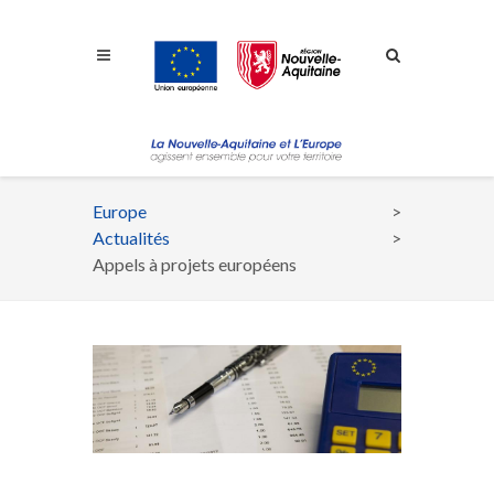
Aller à la navigation
Aller à la recherche
Aller au contenu
Europe
Fil
Actualités
d'Ariane
Appels à projets européens