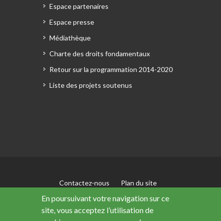
Espace partenaires
Espace presse
Médiathèque
Charte des droits fondamentaux
Retour sur la programmation 2014-2020
Liste des projets soutenus
Contactez-nous
Plan du site
Mentions légales
En poursuivant votre navigation sur ce
Accessibilité : non conforme
site, vous acceptez l’utilisation de
Données personnelles