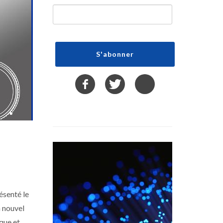
ésenté le
n nouvel
ique et