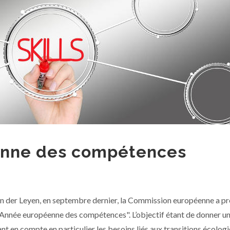
enne des compétences
von der Leyen, en septembre dernier, la Commission européenne a pr
l'Année européenne des compétences". L’objectif étant de donner u
ant en compte en particulier les besoins liés aux transitions écolog