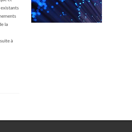
 existants
ènements
de la
suite à