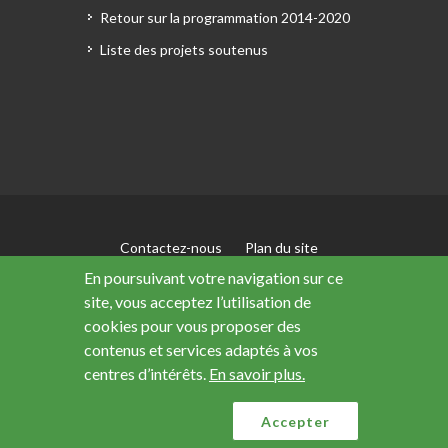
Retour sur la programmation 2014-2020
Liste des projets soutenus
Contactez-nous
Plan du site
Mentions légales
En poursuivant votre navigation sur ce
Accessibilité : non conforme
site, vous acceptez l’utilisation de
Données personnelles
cookies pour vous proposer des
contenus et services adaptés à vos
centres d’intérêts.
En savoir plus.
Ce site a été financé avec le soutien de l’Union
européenne
Accepter